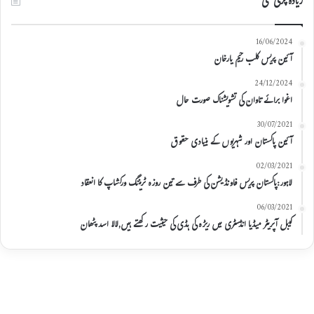
زیادہ پڑھی گئی
16/06/2024
آئین پریس کلب رحیم یارخان
24/12/2024
اغوا برائے تاوان کی تشویشناک صورت حال
30/07/2021
آئین پاکستان اور شہریوں کے بنیادی حقوق
02/03/2021
لاہور:پاکستان پریس فاونڈیشن کی طرف سے تین روزہ ٹریننگ ورکشاپ کا انعقاد
06/03/2021
کیبل آپریٹر میڈیا انڈسٹری میں ریڑہ کی ہڈی کی حیثیت رکھتے ہیں,لالا اسد پٹھان