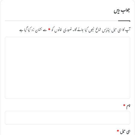
جواب دیں
آپ کا ای میل ایڈریس شائع نہیں کیا جائے گا۔
ضروری خانوں کو
*
سے نشان زد کیا گیا ہے
ت
ب
ص
ر
ہ
*
نام
*
ای میل
*