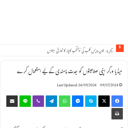
رحیم یار خان پریس کلب کی نومنتخب کابینہ کا تعارفی اجلاس
میڈیا ورکر اپنی صلاحیتوں کو جدت پسندی کے لیے استعمال کرے
Last Updated: 24/09/2024
09/07/2024
Share via Email
Line
Viber
Telegram
WhatsApp
Messenger
Skype
X
Facebook
Print