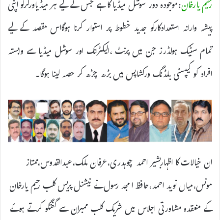
رحیم یارخان
:موجودہ دور سوشل میڈیا کا ہے جس کے لیے ہر میڈیاورکرکو اپنی
پیشہ وارانہ استعدادکارکو جدید خطوط پر استوار کرنا ہوگااس مقصد کے لیے
تمام سٹیک ہولڈرز جن میں پرنٹ ،الیکٹرانک اور سوشل میڈیا سے وابستہ
افراد کو کیپسٹی بلڈنگ ورکشاپس میں بڑھ چڑھ کر حصہ لینا ہوگا۔
ان خیالات کا اظہاربشیر احمد چوہدری،عرفان ملک،عبدالقدوس،ممتاز
مونس،میاں نوید احمد،حافظ امجد رسول نے نیشنل پریس کلب رحیم یارخان
کے منعقدہ مشاورتی اجلاس میں شریک کلب ممبران سے گفتگو کرتے ہوئے