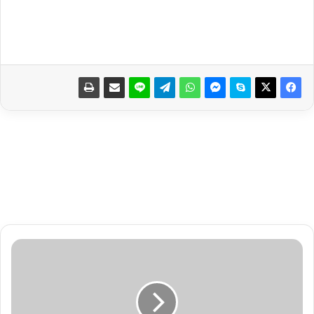
ن
ی
ش
ن
ل