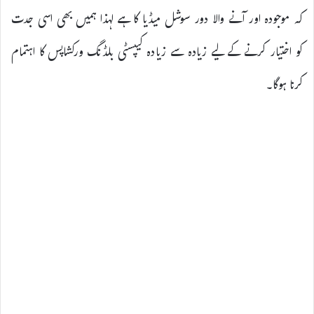
کہ موجودہ اور آنے والا دور سوشل میڈیا کا ہے لہذا ہمیں بھی اسی جدت
کو اختیار کرنے کے لیے زیادہ سے زیادہ کیپسٹی بلڈنگ ورکشاپس کا اہتمام
کرنا ہوگا۔