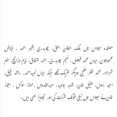
منعقدہ اجلاس میں ملک عرفان الحق، چوہدری بشیر احمد ، فیاض
محمودخان، میاں محمد فیصل ، نعیم چوہدری، احمد اشفاق، ندیم وڑائچ، خرم
شہزاد، محمد ظفر خلجی ودیگر شریک تھے جبکہ میاں نویداحمد، راشد رفیق،
امجد رسول، عتیق خان، شاہد جاوید، عبدالقدوس ،ممتاز مونس ، اعجاز
خان نے اجلاس میں ٹیلی فونک شرکت کی اور تجاویز بھی دیں۔