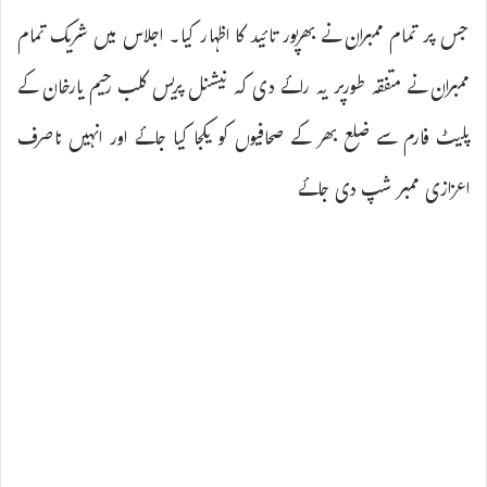
جس پر تمام ممبران نے بھرپور تائید کا اظہار کیا۔ اجلاس میں شریک تمام
ممبران نے متفقہ طورپر یہ رائے دی کہ نیشنل پریس کلب رحیم یارخان کے
پلیٹ فارم سے ضلع بھر کے صحافیوں کو یکجا کیا جائے اور انہیں ناصرف
اعزازی ممبر شپ دی جائے