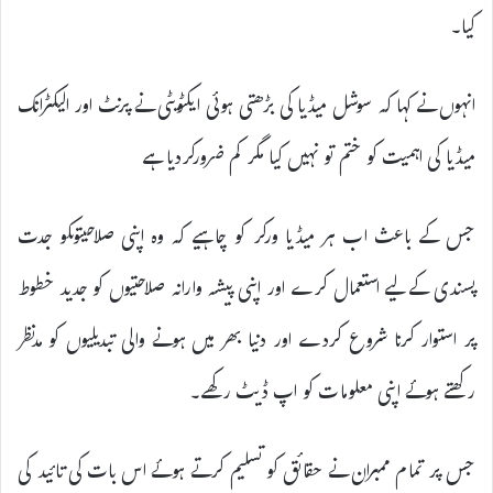
کیا۔
انہوں نے کہا کہ سوشل میڈیا کی بڑھتی ہوئی ایکٹویٹی نے پرنٹ اور الیکٹرانک
میڈیا کی اہمیت کو ختم تو نہیں کیا مگر کم ضرورکردیا ہے
جس کے باعث اب ہر میڈیا ورکر کو چاہیے کہ وہ اپنی صلاحیتوںکو جدت
پسندی کے لیے استعمال کرے اور اپنی پیشہ وارانہ صلاحتیوں کو جدید خطوط
پر استوار کرنا شروع کردے اور دنیا بھر میں ہونے والی تبدیلیوں کو مدنظر
رکھتے ہوئے اپنی معلومات کو اپ ڈیٹ رکھے۔
جس پر تمام ممبران نے حقائق کو تسلیم کرتے ہوئے اس بات کی تائید کی