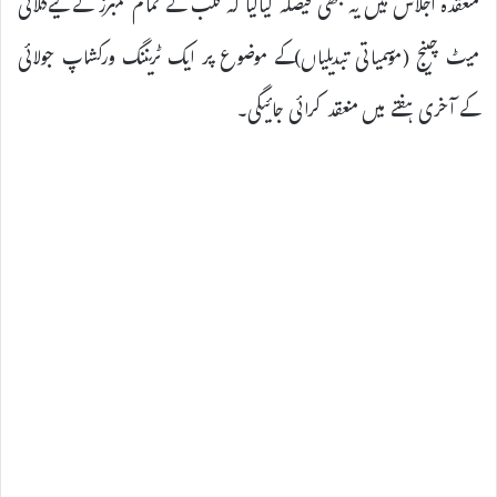
منعقدہ اجلاس میں یہ بھی فیصلہ کیاگیا کہ کلب کے تمام ممبرز کے لیےکلائی
میٹ چینج (موسمیاتی تبدیلیاں)کے موضوع پر ایک ٹریننگ ورکشاپ جولائی
کے آخری ہفتے میں منعقد کرائی جائیگی۔