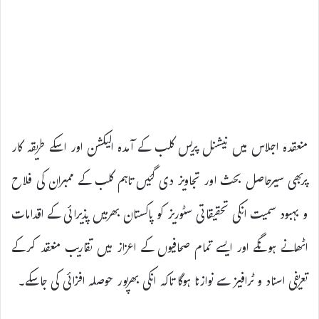
منعقدہ اجلاس میں نیشنل پریس کلب کے آمدہ الیکشن اور اسکے طریقہ کار
پربھی سیرحاصل بحث اور تجاویز دی گئیں تاہم کلب کے ممبران کی فلاح
و بہبود سمیت انکی تحقیقاتی سٹوریز کو پاکستان بھرمیں پذیرائی کے اقدامات
اٹھانے ہونگے اور ایسے تمام صحافیوں کے اعزاز میں تقاریب منعقد کرکے
تعریفی اسناد و ٹرافیز سے نوازنا ہوگا تاکہ انکی بھرپور حوصلہ افزائی کی جاسکے۔