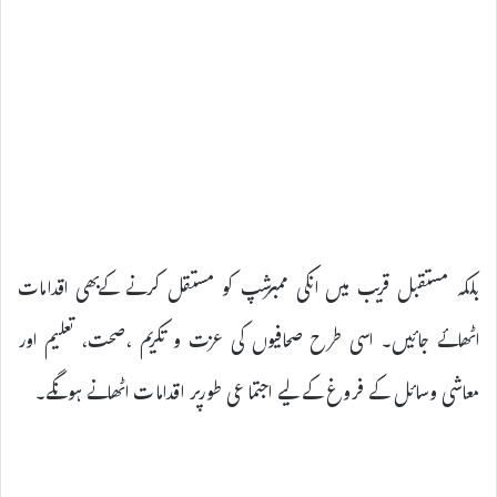
بلکہ مستقبل قریب میں انکی ممبرشپ کو مستقل کرنے کےبھی اقدامات
اٹھائے جائیں۔ اسی طرح صحافیوں کی عزت و تکریم ،صحت، تعلیم اور
معاشی وسائل کے فروغ کے لیے اجتماعی طورپر اقدامات اٹھانے ہونگے۔