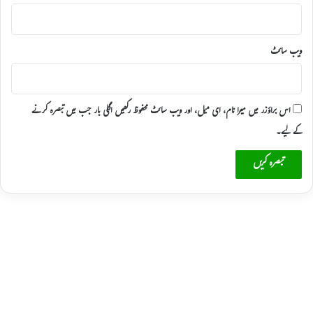
ویب‌ سائٹ
اس براؤزر میں میرا نام، ای میل، اور ویب سائٹ محفوظ رکھیں اگلی بار جب میں تبصرہ کرنے
کےلیے۔