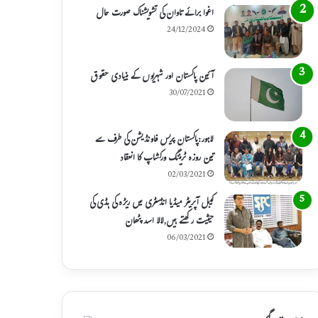
اغوا برائے تاوان کی تشویشناک صورت حال
24/12/2024
آئین پاکستان اور شہریوں کے بنیادی حقوق
30/07/2021
لاہور:پاکستان پریس فاونڈیشن کی طرف سے
تین روزہ ٹریننگ ورکشاپ کا انعقاد
02/03/2021
کیبل آپریٹر میڈیا انڈسٹری میں ریڑہ کی ہڈی کی
حیثیت رکھتے ہیں,لالا اسد پٹھان
06/03/2021