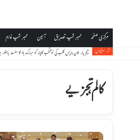
مرکزی صفحہ
ممبر شپ تصدیق
آئین
ممبر شپ فارم
شہ سرخیاں
رحیم یار خان پریس کلب کی نومنتخب کابینہ کو مبارک باد کا سلسلہ بدستور 
کالم،تجزیے