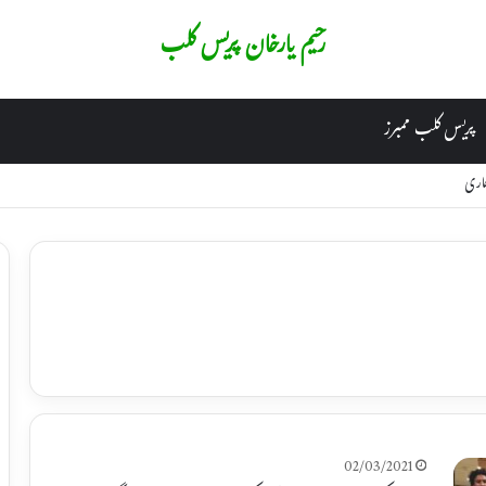
رحیم یارخان پریس کلب
پریس کلب ممبرز
جاری
02/03/2021