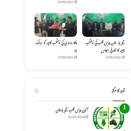
29/01/2026
رحیم یار خان پریس کلب کی نومنتخب
وکلا برادری کی نومنتخب کابینہ کو مبارک
کابینہ کا تعارفی اجلاس
باد
27/01/2026
27/01/2026
توجہ کا مرکز
آئین پریس کلب رحیم یارخان
16/06/2024