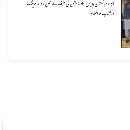
لاہور:پاکستان پریس فاونڈیشن کی طرف سے تین روزہ ٹریننگ
ورکشاپ کا انعقاد