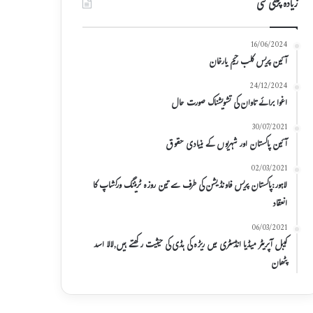
زیادہ پڑھی گئی
16/06/2024
آئین پریس کلب رحیم یارخان
24/12/2024
اغوا برائے تاوان کی تشویشناک صورت حال
30/07/2021
آئین پاکستان اور شہریوں کے بنیادی حقوق
02/03/2021
لاہور:پاکستان پریس فاونڈیشن کی طرف سے تین روزہ ٹریننگ ورکشاپ کا
انعقاد
06/03/2021
کیبل آپریٹر میڈیا انڈسٹری میں ریڑہ کی ہڈی کی حیثیت رکھتے ہیں,لالا اسد
پٹھان