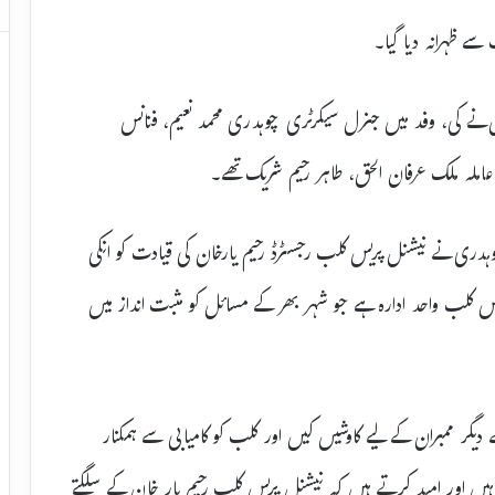
ے ظہرانہ دیا گیا۔
ے کی، وفد میں جنرل سیکرٹری چوہدری محمد نعیم، فنانس
املہ ملک عرفان الحق، طاہر رحیم شریک تھے۔
دری نے نیشنل پریس کلب رجسٹرڈ رحیم یارخان کی قیادت کو انکی
 کلب واحد ادارہ ہے جو شہر بھر کے مسائل کو مثبت انداز میں
ر ممبران کے لیے کاوشیں کیں اور کلب کو کامیابی سے ہمکنار
یں اور امید کرتے ہیں کہ نیشنل پریس کلب رحیم یار خان کے سلگتے