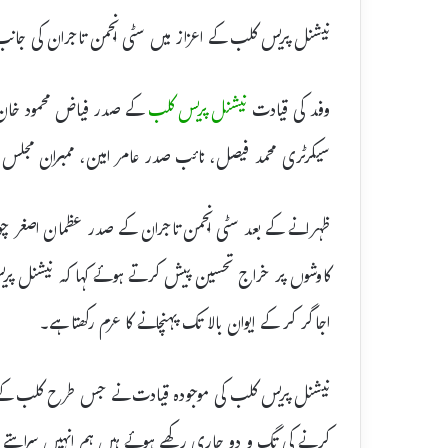
نیشنل پریس کلب کے اعزاز میں سٹی انجمن تاجران کی جانب س
وفد کی قیادت
نیشنل پریس کلب
کے صدر فیاض محمود خان ن
سیکرٹری محمد فیصل، نائب صدر عامر امین، ممبران مجلس ع
ظہرانے کے بعد سٹی انجمن تاجران کے صدر عظمان اصغر چوہ
کاوشوں پر خراج تحسین پیش کرتے ہوئے کہا کہ نیشنل پریس
اجاگر کر کے ایوان بالا تک پہنچانے کا عزم رکھتا ہے۔
نیشنل پریس کلب کی موجودہ قیادت نے جس طرح کلب کے دیگ
کرنے کی تگ و دو جاری رکھے ہوئے ہیں ہم انہیں سراہتے ہ