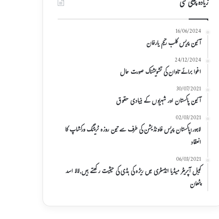
زیادہ پڑھی گئی
16/06/2024
آئین پریس کلب رحیم یارخان
24/12/2024
اغوا برائے تاوان کی تشویشناک صورت حال
30/07/2021
آئین پاکستان اور شہریوں کے بنیادی حقوق
02/03/2021
لاہور:پاکستان پریس فاونڈیشن کی طرف سے تین روزہ ٹریننگ ورکشاپ کا
انعقاد
06/03/2021
کیبل آپریٹر میڈیا انڈسٹری میں ریڑہ کی ہڈی کی حیثیت رکھتے ہیں,لالا اسد
پٹھان