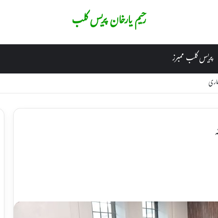
رحیم یارخان پریس کلب
پریس کلب ممبرز
جاری
ہ