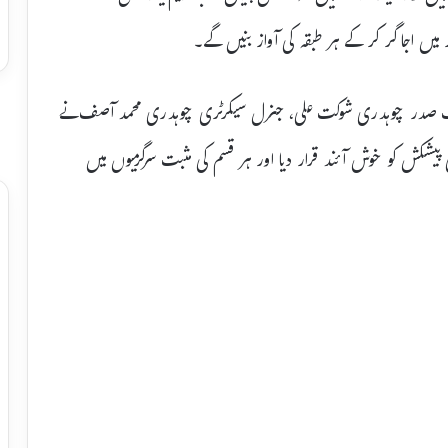
میں اجاگر کر کے ہر طبقہ کی آواز بنیں گے۔
نائب صدر چوہدری شوکت علی، جنرل سیکرٹری چوہدری محمد آصف نے
پیشکش کو خوش آئند قرار دیا اور ہر قسم کی مثبت سرگرمیوں میں