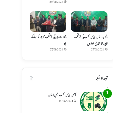
29/01/2026
رحیم یار خان پریس کلب کی نومنتخب
وکلا برادری کی نومنتخب کابینہ کو مبارک
کابینہ کا تعارفی اجلاس
باد
27/01/2026
27/01/2026
توجہ کا مرکز
آئین پریس کلب رحیم یارخان
16/06/2024