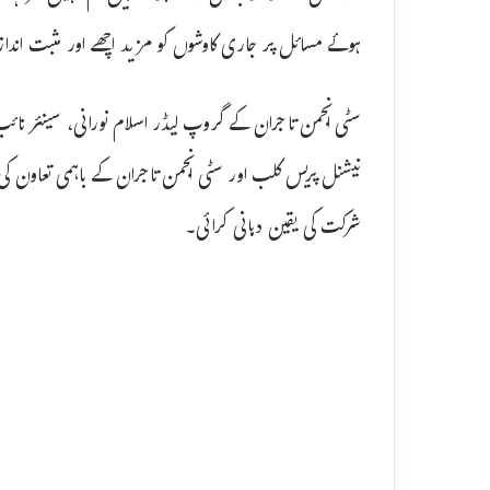
ہوئے مسائل پر جاری کاوشوں کو مزید اچھے اور مثبت انداز 
سٹی انجمن تاجران کے گروپ لیڈر اسلام نورانی، سینئر 
نیشنل پریس کلب اور سٹی انجمن تاجران کے باہمی تعاون کی 
شرکت کی یقین دہانی کرائی۔