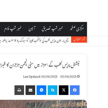
مرکزی صفحہ
ممبر شپ تصدیق
آئین
ممبر شپ فارم
رحیم یار خان پریس کلب کی نومنتخب کابینہ کو مبارک باد کا سلسلہ بدستور 
شہ سرخیاں
نیشنل پریس کلب کے اعزاز میں سٹی انجمن تاجران کا ظہران
Last Updated: 03/04/2025
03/04/2025
Print
Share via Email
Messenger
Skype
X
Facebook