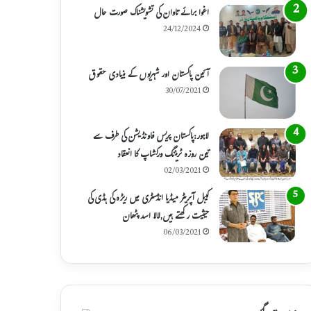
اغوا برائے تاوان کی تشویشناک صورت حال
24/12/2024
آئین پاکستان اور شہریوں کے بنیادی حقوق
30/07/2021
لاہور:پاکستان پریس فاونڈیشن کی طرف سے
تین روزہ ٹریننگ ورکشاپ کا انعقاد
02/03/2021
کیبل آپریٹر میڈیا انڈسٹری میں ریڑہ کی ہڈی کی
حیثیت رکھتے ہیں,لالا اسد پٹھان
06/03/2021