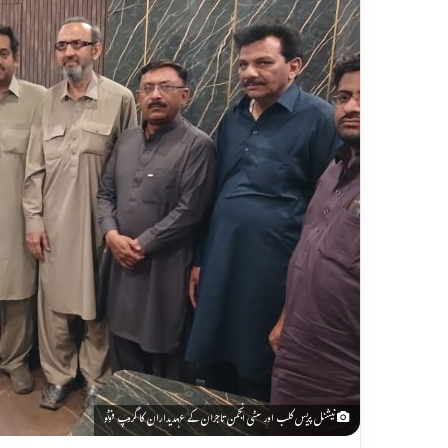
نیشنل پریس کلب اور سٹی انجمن تاجران کے عہدیداران کا گروپ فوٹو