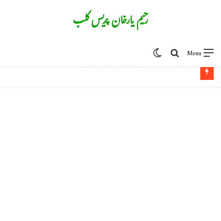
رحیم یارخان پریس کلب
Switch skin
Search for
Menu
وکلا برادری کی نومنتخب کابینہ کو مبارک باد