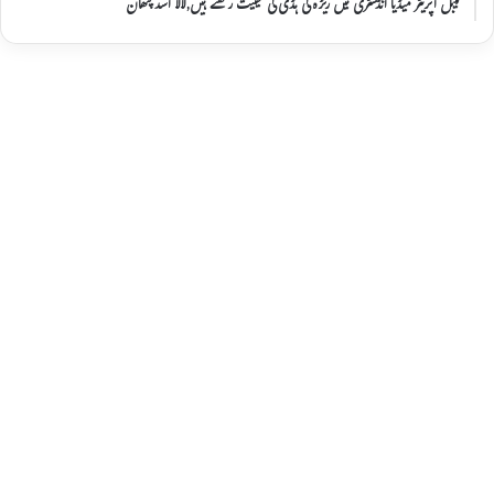
کیبل آپریٹر میڈیا انڈسٹری میں ریڑہ کی ہڈی کی حیثیت رکھتے ہیں,لالا اسد پٹھان