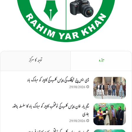
تازہ
توجہ کا مرکز
ڈی ایس پی ٹریفک کی پریس کلب کی کابینہ کو مبارک باد
29/01/2026
رحیم یار خان پریس کلب کی نومنتخب کابینہ کو مبارک باد کا سلسلہ بدستور
جاری
29/01/2026