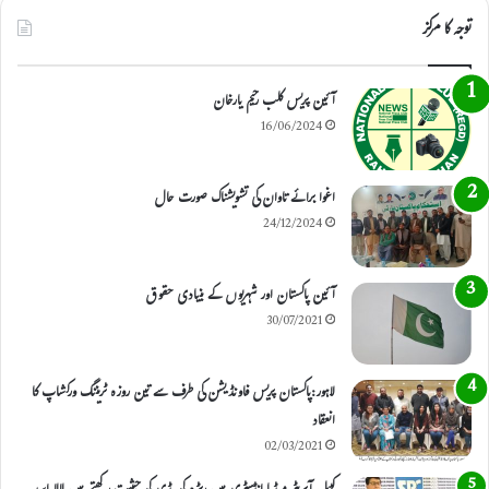
توجہ کا مرکز
آئین پریس کلب رحیم یارخان
16/06/2024
اغوا برائے تاوان کی تشویشناک صورت حال
24/12/2024
آئین پاکستان اور شہریوں کے بنیادی حقوق
30/07/2021
لاہور:پاکستان پریس فاونڈیشن کی طرف سے تین روزہ ٹریننگ ورکشاپ کا
انعقاد
02/03/2021