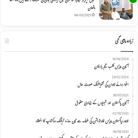
کیبل آپریٹر میڈیا انڈسٹری میں ریڑہ کی ہڈی کی حیثیت رکھتے ہیں,لالا اسد
پٹھان
06/03/2021
زیادہ پڑھی گئی
16/06/2024
آئین پریس کلب رحیم یارخان
24/12/2024
اغوا برائے تاوان کی تشویشناک صورت حال
30/07/2021
آئین پاکستان اور شہریوں کے بنیادی حقوق
02/03/2021
لاہور:پاکستان پریس فاونڈیشن کی طرف سے تین روزہ ٹریننگ ورکشاپ کا انعقاد
06/03/2021