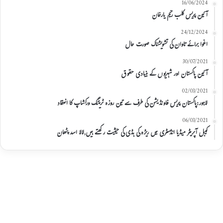
16/06/2024
آئین پریس کلب رحیم یارخان
24/12/2024
اغوا برائے تاوان کی تشویشناک صورت حال
30/07/2021
آئین پاکستان اور شہریوں کے بنیادی حقوق
02/03/2021
لاہور:پاکستان پریس فاونڈیشن کی طرف سے تین روزہ ٹریننگ ورکشاپ کا انعقاد
06/03/2021
کیبل آپریٹر میڈیا انڈسٹری میں ریڑہ کی ہڈی کی حیثیت رکھتے ہیں,لالا اسد پٹھان