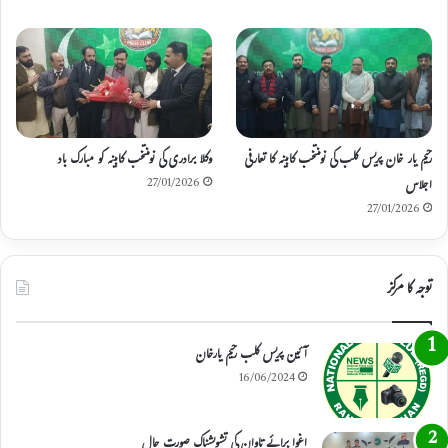
رحیم یار خان پریس کلب کی نومنتخب کابینہ کا تعارفی
وکلا برادری کی نومنتخب کابینہ کو مبارک باد
اجلاس
27/01/2026
27/01/2026
توجہ کا مرکز
آئین پریس کلب رحیم یارخان
16/06/2024
اغوا برائے تاوان کی تشویشناک صورت حال