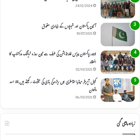
24/12/2024
آئین پاکستان اور شہریوں کے بنیادی حقوق
30/07/2021
لاہور:پاکستان پریس فاونڈیشن کی طرف سے تین روزہ ٹریننگ ورکشاپ کا
انعقاد
02/03/2021
کیبل آپریٹر میڈیا انڈسٹری میں ریڑہ کی ہڈی کی حیثیت رکھتے ہیں,لالا اسد
پٹھان
06/03/2021
زیادہ پڑھی گئی