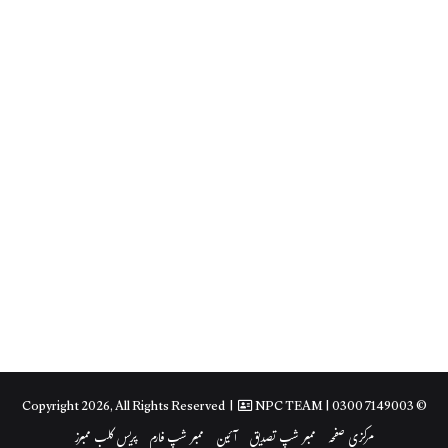
NPC TEAM
| 0300 7149003
© Copyright 2026, All Rights Reserved |
مرکزی صفحہ
ممبر شپ تصدیق
آئین
ممبر شپ فارم
پریس کلب ممبرز