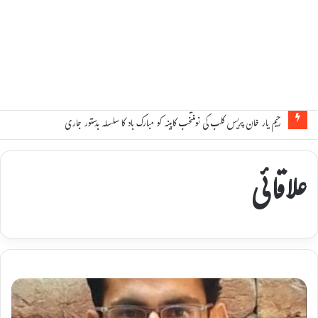
رحیم یار خان پریس کلب کی نومنتخب کابینہ کو مبارک باد کا سلسلہ بدستور جاری
علاقائی