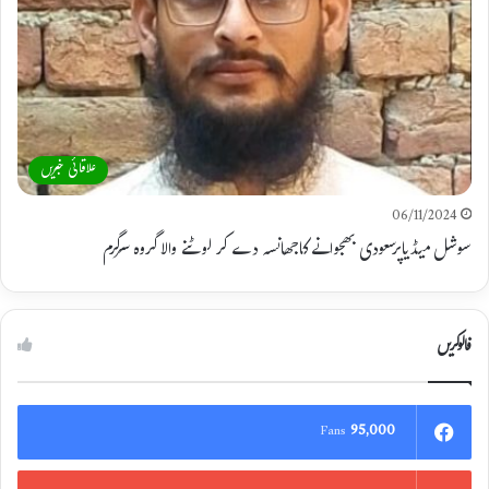
علاقائی خبریں
06/11/2024
سوشل میڈیاپرسعودی بھجوانے کاجھانسہ دے کر لوٹنے والا گروہ سرگرم
فالوکریں
95,000
Fans