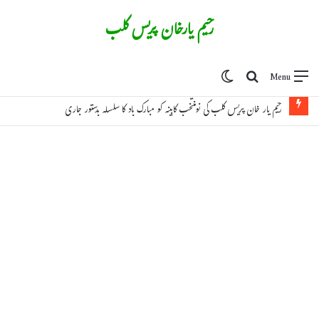
رحیم یارخان پریس کلب
Switch skin
Search for
Menu
رحیم یار خان پریس کلب کی نومنتخب کابینہ کو مبارک باد کا سلسلہ بدستور جاری