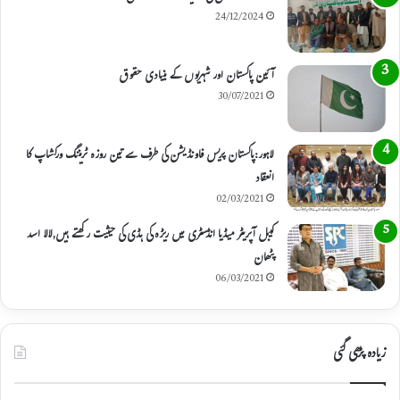
24/12/2024
آئین پاکستان اور شہریوں کے بنیادی حقوق
30/07/2021
لاہور:پاکستان پریس فاونڈیشن کی طرف سے تین روزہ ٹریننگ ورکشاپ کا
انعقاد
02/03/2021
کیبل آپریٹر میڈیا انڈسٹری میں ریڑہ کی ہڈی کی حیثیت رکھتے ہیں,لالا اسد
پٹھان
06/03/2021
زیادہ پڑھی گئی