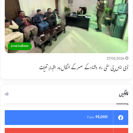
journalism
27/01/2026
ڈی ایس پی سٹی راو دلشاد کے سسر کے انتقال پر اظہارِ تعزیت
فالوکریں
95,000
Fans