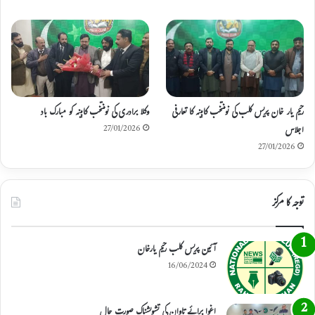
رحیم یار خان پریس کلب کی نومنتخب کابینہ کا تعارفی
وکلا برادری کی نومنتخب کابینہ کو مبارک باد
اجلاس
27/01/2026
27/01/2026
توجہ کا مرکز
آئین پریس کلب رحیم یارخان
16/06/2024
اغوا برائے تاوان کی تشویشناک صورت حال