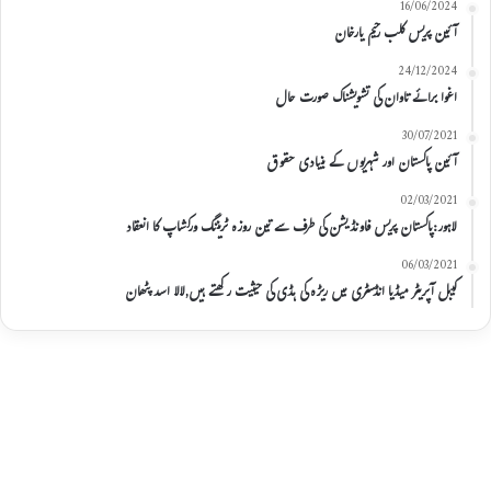
16/06/2024
آئین پریس کلب رحیم یارخان
24/12/2024
اغوا برائے تاوان کی تشویشناک صورت حال
30/07/2021
آئین پاکستان اور شہریوں کے بنیادی حقوق
02/03/2021
لاہور:پاکستان پریس فاونڈیشن کی طرف سے تین روزہ ٹریننگ ورکشاپ کا انعقاد
06/03/2021
کیبل آپریٹر میڈیا انڈسٹری میں ریڑہ کی ہڈی کی حیثیت رکھتے ہیں,لالا اسد پٹھان