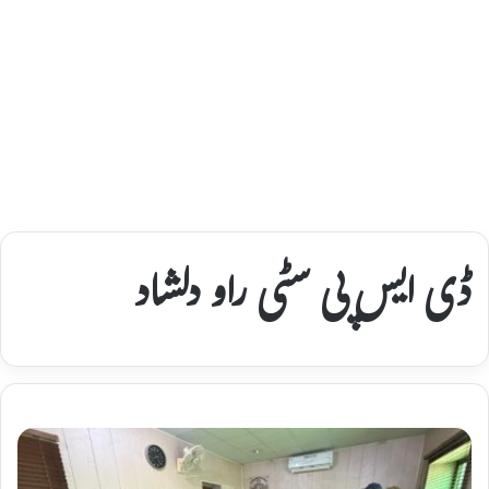
ڈی ایس پی سٹی راو دلشاد