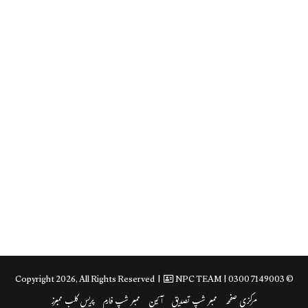
NPC TEAM
| 0300 7149003
© Copyright 2026, All Rights Reserved |
مرکزی صفحہ
ممبر شپ تصدیق
آئین
ممبر شپ فارم
پریس کلب ممبرز