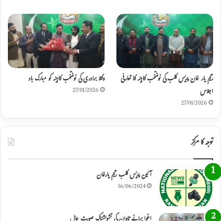
رحیم یار خان پریس کلب کی نومنتخب کابینہ کا تعارفی
وکلا برادری کی نومنتخب کابینہ کو مبارک باد
اجلاس
27/01/2026
27/01/2026
توجہ کا مرکز
آئین پریس کلب رحیم یارخان
16/06/2024
اغوا برائے تاوان کی تشویشناک صورت حال