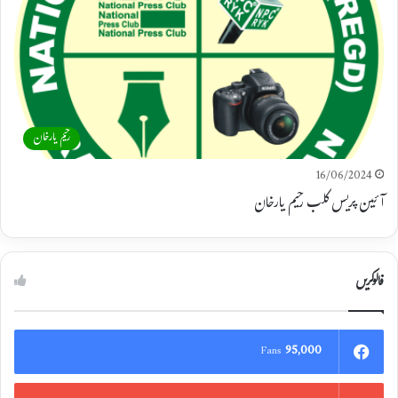
رحیم یارخان
16/06/2024
آئین پریس کلب رحیم یارخان
فالوکریں
95,000
Fans