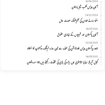
16/06/2024
آئین پریس کلب رحیم یارخان
24/12/2024
اغوا برائے تاوان کی تشویشناک صورت حال
30/07/2021
آئین پاکستان اور شہریوں کے بنیادی حقوق
02/03/2021
لاہور:پاکستان پریس فاونڈیشن کی طرف سے تین روزہ ٹریننگ ورکشاپ کا انعقاد
06/03/2021
کیبل آپریٹر میڈیا انڈسٹری میں ریڑہ کی ہڈی کی حیثیت رکھتے ہیں,لالا اسد پٹھان