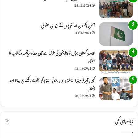
24/12/2024
آئین پاکستان اور شہریوں کے بنیادی حقوق
30/07/2021
لاہور:پاکستان پریس فاونڈیشن کی طرف سے تین روزہ ٹریننگ ورکشاپ کا
انعقاد
02/03/2021
کیبل آپریٹر میڈیا انڈسٹری میں ریڑہ کی ہڈی کی حیثیت رکھتے ہیں,لالا اسد
پٹھان
06/03/2021
زیادہ پڑھی گئی