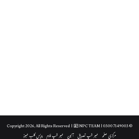
NPC TEAM
| 0300 7149003
© Copyright 2026, All Rights Reserved |
مرکزی صفحہ
ممبر شپ تصدیق
آئین
ممبر شپ فارم
پریس کلب ممبرز