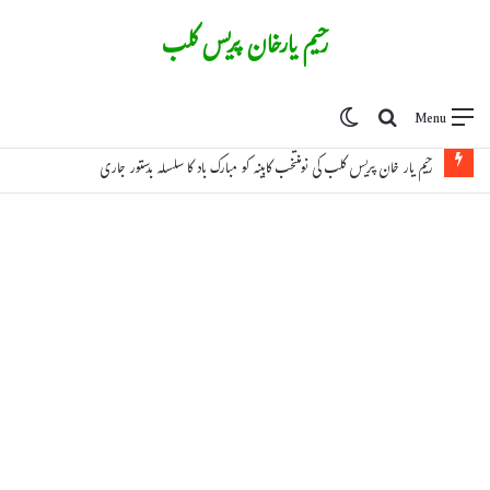
رحیم یارخان پریس کلب
Switch skin
Search for
Menu
رحیم یار خان پریس کلب کی نومنتخب کابینہ کو مبارک باد کا سلسلہ بدستور جاری