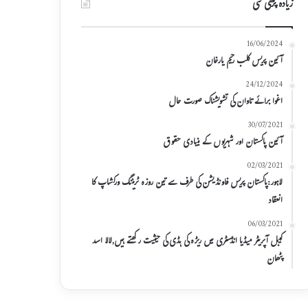
زیادہ پڑھی گئی
16/06/2024
آئین پریس کلب رحیم یارخان
24/12/2024
اغوا برائے تاوان کی تشویشناک صورت حال
30/07/2021
آئین پاکستان اور شہریوں کے بنیادی حقوق
02/03/2021
لاہور:پاکستان پریس فاونڈیشن کی طرف سے تین روزہ ٹریننگ ورکشاپ کا
انعقاد
06/03/2021
کیبل آپریٹر میڈیا انڈسٹری میں ریڑہ کی ہڈی کی حیثیت رکھتے ہیں,لالا اسد
پٹھان