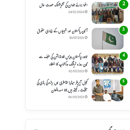
اغوا برائے تاوان کی تشویشناک صورت حال
24/12/2024
آئین پاکستان اور شہریوں کے بنیادی حقوق
30/07/2021
لاہور:پاکستان پریس فاونڈیشن کی طرف سے
تین روزہ ٹریننگ ورکشاپ کا انعقاد
02/03/2021
کیبل آپریٹر میڈیا انڈسٹری میں ریڑہ کی ہڈی کی
حیثیت رکھتے ہیں,لالا اسد پٹھان
06/03/2021