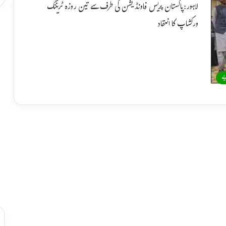
لاہور:پاکستان پریس فاونڈیشن کی طرف سے تین روزہ ٹریننگ
ورکشاپ کا انعقاد
یے