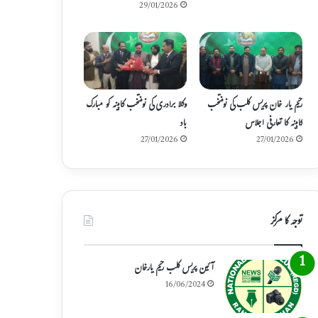
29/01/2026
رحیم یار خان پریس کلب کی نومنتخب
وکلا برادری کی نومنتخب کابینہ کو مبارک
کابینہ کا تعارفی اجلاس
باد
27/01/2026
27/01/2026
توجہ کا مرکز
آئین پریس کلب رحیم یارخان
16/06/2024