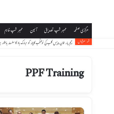
مرکزی صفحہ
ممبر شپ تصدیق
آئین
ممبر شپ فارم
شہ سرخیاں
رحیم یار خان پریس کلب کی نومنتخب کابینہ کو مبارک باد کا سلسلہ بدستور 
PPF Training