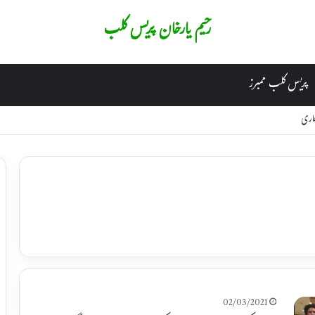
رحیم یارخان پریس کلب
پریس کلب ممبرز
جاری
02/03/2021