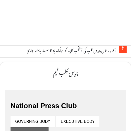
رحیم یار خان پریس کلب کی نومنتخب کابینہ کو مبارک باد کا سلسلہ بدستور جاری
پریس کلب ٹیم