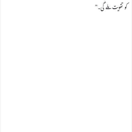
کو تقویت ملے گی۔”