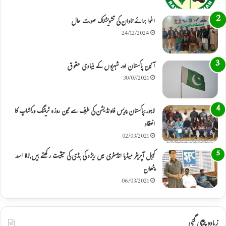
اغوا برائے تاوان کی تشویشناک صورت حال
24/12/2024
آئین پاکستان اور شہریوں کے بنیادی حقوق
30/07/2021
لاہور:پاکستان پریس فاونڈیشن کی طرف سے تین روزہ ٹریننگ ورکشاپ کا
انعقاد
02/03/2021
کیبل آپریٹر میڈیا انڈسٹری میں ریڑہ کی ہڈی کی حیثیت رکھتے ہیں,لالا اسد
پٹھان
06/03/2021
زیادہ پڑھی گئی