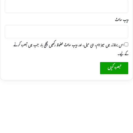
ویب‌ سائٹ
اس براؤزر میں میرا نام، ای میل، اور ویب سائٹ محفوظ رکھیں اگلی بار جب میں تبصرہ کرنے
کےلیے۔