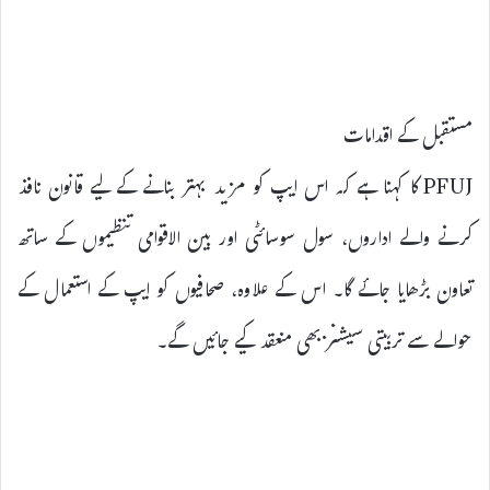
مستقبل کے اقدامات
PFUJ کا کہنا ہے کہ اس ایپ کو مزید بہتر بنانے کے لیے قانون نافذ
کرنے والے اداروں، سول سوسائٹی اور بین الاقوامی تنظیموں کے ساتھ
تعاون بڑھایا جائے گا۔ اس کے علاوہ، صحافیوں کو ایپ کے استعمال کے
حوالے سے تربیتی سیشنز بھی منعقد کیے جائیں گے۔