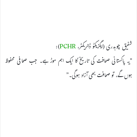
شفیق چوہدری (ایگزیکٹو ڈائریکٹر،
PCHR
):
"یہ پاکستانی صحافت کی تاریخ کا ایک اہم موڑ ہے۔ جب صحافی محفوظ
ہوں گے، تو صحافت بھی آزاد ہوگی۔”