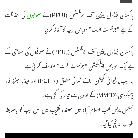
پاکستان فیڈرل یونین آف جرنلسٹس (PFUJ) نے
صحافیوں
کی حفاظت
کے لیے "جرنلسٹ الرٹ” موبائل ایپ کا آغاز کردیا
پاکستان فیڈرل یونین آف جرنلسٹس (PFUJ) نے صحافیوں کی سلامتی کے
لیے ایک موبائل ایپلیکیشن "جرنلسٹ الرٹ” متعارف کرائی ہے
یہ ایپ پارلیمانی کمیشن برائے انسانی حقوق (PCHR) اور میڈیا میٹرز فار
ڈیموکریسی (MMfD) کے تعاون سے تیار کی گئی ہے۔
نیشنل پریس کلب اسلام آباد میں منعقدہ تقریب میں اس ایپ کو باضابطہ
طور پر لانچ کیا گیا۔