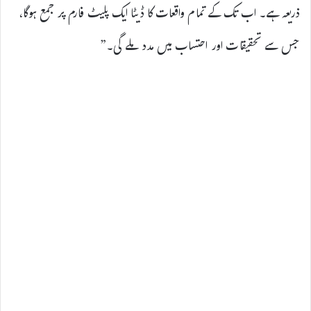
ذریعہ ہے۔ اب تک کے تمام واقعات کا ڈیٹا ایک پلیٹ فارم پر جمع ہوگا،
جس سے تحقیقات اور احتساب میں مدد ملے گی۔”