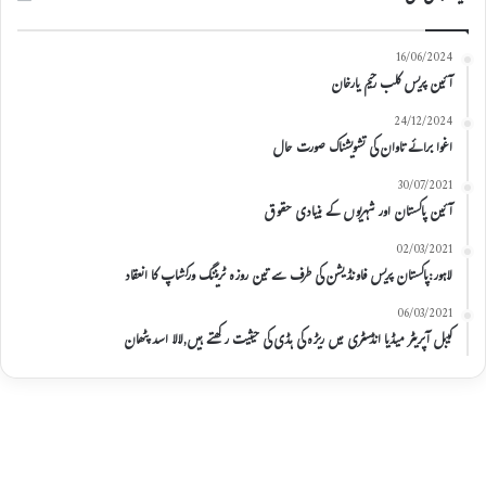
16/06/2024
آئین پریس کلب رحیم یارخان
24/12/2024
اغوا برائے تاوان کی تشویشناک صورت حال
30/07/2021
آئین پاکستان اور شہریوں کے بنیادی حقوق
02/03/2021
لاہور:پاکستان پریس فاونڈیشن کی طرف سے تین روزہ ٹریننگ ورکشاپ کا انعقاد
06/03/2021
کیبل آپریٹر میڈیا انڈسٹری میں ریڑہ کی ہڈی کی حیثیت رکھتے ہیں,لالا اسد پٹھان