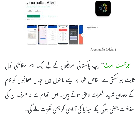
Journalist Alert
"
جرنلسٹ الرٹ
” ایپ پاکستانی صحافیوں کے لیے ایک اہم حفاظتی ٹول
ثابت ہو سکتی ہے، خاص طور پر ایسے ماحول میں جہاں صحافیوں کو کام
کے دوران شدید خطرات لاحق ہوتے ہیں۔ اس اقدام سے نہ صرف ان کی
حفاظت یقینی ہوگی بلکہ میڈیا کی آزادی کو بھی تقویت ملے گی۔