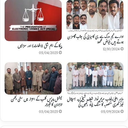
د
ادارے ٹیم ورک سے ہی کامیابی کی جانب گامزن
ہوتے ہیں,فیاض محمود
پیکا کے اہم شق (دفعات) اور سزائیں
12/10/2024
05/04/2025
وزیر اعلیٰ پنجاب مریم نواز شریف شیخ زید ہسپتال
نیشنل پریس کلب کے اعزاز میں سٹی انجمن
فیز تھری منصوبہ کا سنگ بنیاد رکھیں گی
تاجران کا ظہرانہ
03/04/2025
05/09/2024