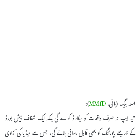
اسد بیگ (بانی،
MMfD
):
"یہ ایپ نہ صرف واقعات کو ریکارڈ کرے گی بلکہ ایک شفاف ڈیش بورڈ
کے ذریعے رپورٹنگ کو بھی قابل رسائی بنائے گی، جس سے میڈیا کی آزادی