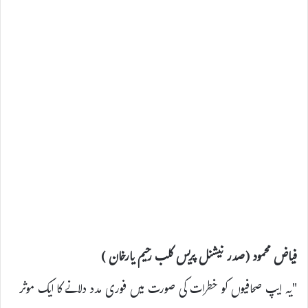
فیاض محمود (صدر نیشنل پریس کلب رحیم یارخان )
"یہ ایپ صحافیوں کو خطرات کی صورت میں فوری مدد دلانے کا ایک موثر