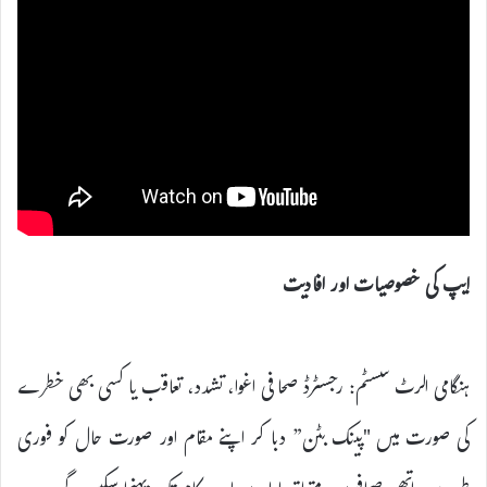
ایپ کی خصوصیات اور افادیت
ہنگامی الرٹ سسٹم: رجسٹرڈ صحافی اغوا، تشدد، تعاقب یا کسی بھی خطرے
کی صورت میں "پینک بٹن” دبا کر اپنے مقام اور صورت حال کو فوری