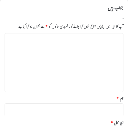
جواب دیں
آپ کا ای میل ایڈریس شائع نہیں کیا جائے گا۔
ضروری خانوں کو
*
سے نشان زد کیا گیا ہے
ت
ب
ص
ر
ہ
*
نام
*
ای میل
*