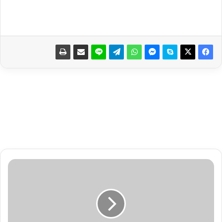
و
ر
ک
ش
ا
پ