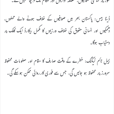
طور پر ساتھی صحافیوں، متعلقہ اداروں اور حکام تک پہنچا سکیں گے۔
ڈیٹا بیس: پاکستان بھر میں صحافیوں کے خلاف ہونے والے حملوں،
دھمکیوں اور انسانی حقوق کی خلاف ورزیوں کا مکمل ریکارڈ ایک کلک پر
دستیاب ہوگا۔
رئیل ٹائم ٹریکنگ: خطرے کے وقت صارف کا مقام اور معلومات محفوظ
سرورز پر محفوظ ہو جائیں گی، جس سے فوری کارروائی ممکن ہو سکے گی۔