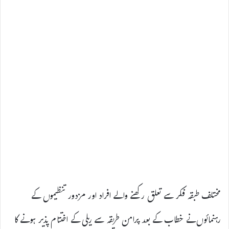
مختلف طبقہ فکر سے تعلق رکھنے والے افراد اور مزدور تنظیموں کے
رہنمائوں نے خطاب کے بعد پرامن طریقہ سے ریلی کے اختتام پذیر ہونے کا