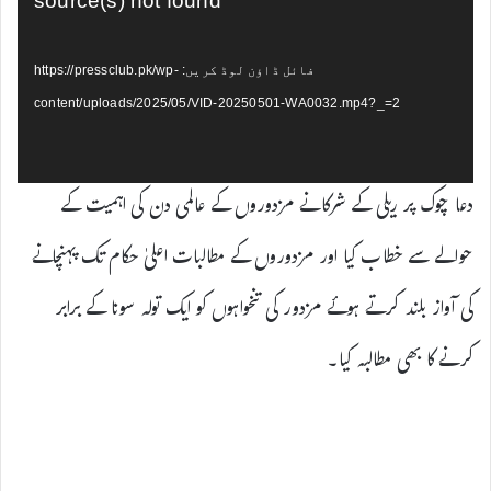
source(s) not found
فائل ڈاؤن لوڈ کریں: https://pressclub.pk/wp-
content/uploads/2025/05/VID-20250501-WA0032.mp4?_=2
دعا چوک پر ریلی کے شرکا نے مزدوروں کے عالمی دن کی اہمیت کے
حوالے سے خطاب کیا اور مزدوروں کے مطالبات اعلیٰ حکام تک پہنچانے
کی آواز بلند کرتے ہوئے مزدور کی تنخواہوں کو ایک تولہ سونا کے برابر
کرنے کا بھی مطالبہ کیا۔