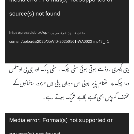
پلیئر
source(s) not found
فائل ڈاؤن لوڈ کریں: https://pressclub.pk/wp-
content/uploads/2025/05/VID-20250501-WA0023.mp4?_=1
ریلی کچہری روڈ سے ہوتی ہوئی سٹی چوک ، سٹی پارک اور جی پی او آفس
دعا چوک پر اختتام پذیر ہوئی اس دوران ریلی میں مزدور رہنمائوں کے
مختلف گروپس بھی گاہے بگاہے شریک ہوتے رہے۔
ویڈیو
Media error: Format(s) not supported or
پلیئر