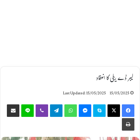
لیبر ڈے ریلی کا انعقاد
Last Updated: 15/05/2025
15/05/2025
Share via Email
Line
Viber
Telegram
WhatsApp
Messenger
Skype
X
Facebook
Print