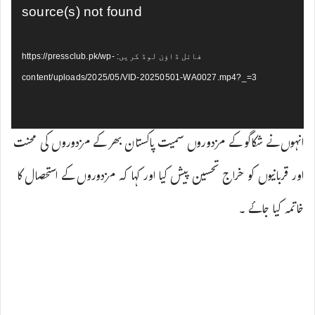
پلیئر
source(s) not found
فائل ڈاؤن لوڈ کریں: https://pressclub.pk/wp-
content/uploads/2025/05/VID-20250501-WA0027.mp4?_=3
انہوں نے شکاگو کے مزدوروں سمیت پاکستان بھر کے مزدوروں کی محنت
اور قربانیوں کو خراج تحسین پیش کیا اور کہا کہ مزدوروں کے استحصال کا
خاتمہ کیا جائے ۔