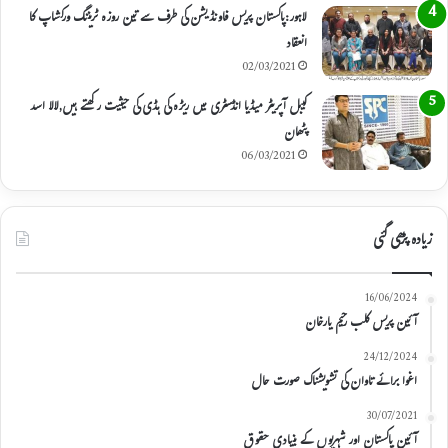
لاہور:پاکستان پریس فاونڈیشن کی طرف سے تین روزہ ٹریننگ ورکشاپ کا
انعقاد
02/03/2021
کیبل آپریٹر میڈیا انڈسٹری میں ریڑہ کی ہڈی کی حیثیت رکھتے ہیں,لالا اسد
پٹھان
06/03/2021
زیادہ پڑھی گئی
16/06/2024
آئین پریس کلب رحیم یارخان
24/12/2024
اغوا برائے تاوان کی تشویشناک صورت حال
30/07/2021
آئین پاکستان اور شہریوں کے بنیادی حقوق