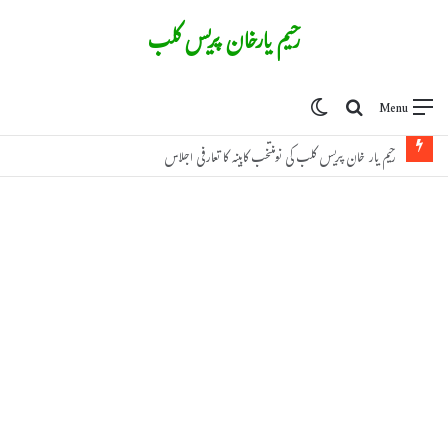
رحیم یارخان پریس کلب
Switch skin
Search for
Menu
رحیم یار خان پریس کلب کی نومنتخب کابینہ کا تعارفی اجلاس