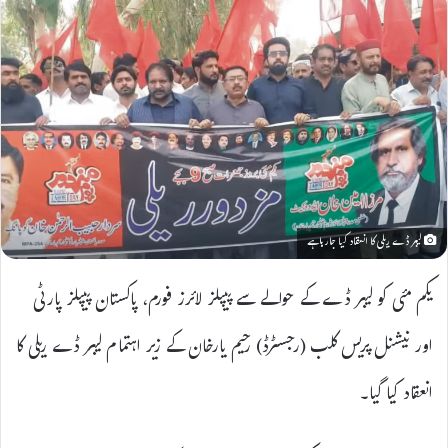
لیبر ڈے ریلی کا انعقاد کیا جارہاہے
یکم مئی کو لیبر ڈے کے حوالے سے پیپلز لائرز فورم، پاکستان پیپلز پارٹی
اور نیشنل پریس کلب (رجسٹرڈ) رحیم یارخان کے زیر اہتمام لیبر ڈے ریلی کا
انعقاد کیا گیا۔