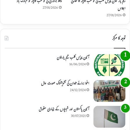
رحیم یار خان پریس کلب کی نومنتخب کابینہ کا تعارفی
وکلا برادری کی نومنتخب کابینہ کو مبارک باد
اجلاس
27/01/2026
27/01/2026
توجہ کا مرکز
آئین پریس کلب رحیم یارخان
16/06/2024
اغوا برائے تاوان کی تشویشناک صورت حال
24/12/2024
آئین پاکستان اور شہریوں کے بنیادی حقوق
30/07/2021