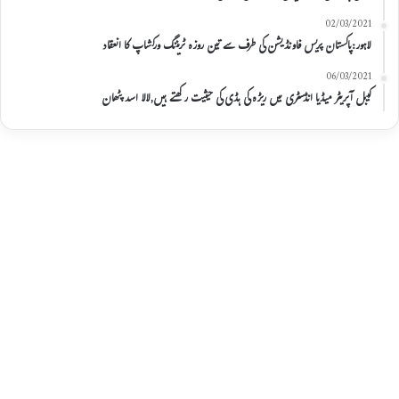
02/03/2021
لاہور:پاکستان پریس فاونڈیشن کی طرف سے تین روزہ ٹریننگ ورکشاپ کا انعقاد
06/03/2021
کیبل آپریٹر میڈیا انڈسٹری میں ریڑہ کی ہڈی کی حیثیت رکھتے ہیں,لالا اسد پٹھان