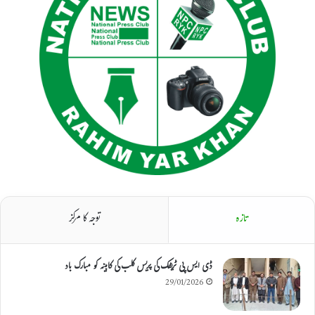
تازہ
توجہ کا مرکز
ڈی ایس پی ٹریفک کی پریس کلب کی کابینہ کو مبارک باد
29/01/2026