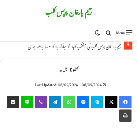
رحیم یارخان پریس کلب
Switch skin
Search for
Menu
رحیم یار خان پریس کلب کی نومنتخب کابینہ کو مبارک باد کا سلسلہ بدستور جاری
محفوظ شدہ:
Last Updated: 08/09/2024
08/09/2024
Share via Email
Line
Viber
Telegram
WhatsApp
Messenger
Skype
X
Facebook
Print