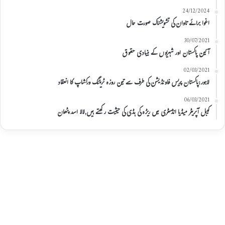
24/12/2024
اغوا برائے تاوان کی تشویشناک صورت حال
30/07/2021
آئین پاکستان اور شہریوں کے بنیادی حقوق
02/03/2021
لاہور:پاکستان پریس فاونڈیشن کی طرف سے تین روزہ ٹریننگ ورکشاپ کا انعقاد
06/03/2021
کیبل آپریٹر میڈیا انڈسٹری میں ریڑہ کی ہڈی کی حیثیت رکھتے ہیں,لالا اسد پٹھان