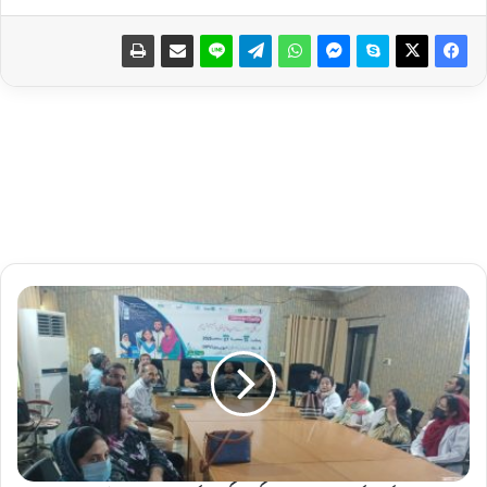
ڈ
ا
ک
ٹ
ر
ز
ک
ے
ل