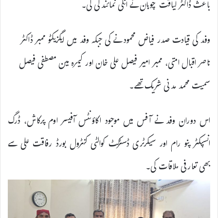
باعث ڈاکٹر لیاقت چوہان نے انکی نمائندگی کی۔
وفد کی قیادت صدر فیاض محمود نے کی جبکہ وفد میں ایگزیکٹو ممبر ڈاکٹر
ناصر اقبال امتی، ممبر امیر فیصل علی خان اور کیمرہ مین مصطفی فیصل
سمیت محمد مدنی شریک تھے۔
اس دوران وفد نے آفس میں موجود اکاؤنٹس آفیسر اوم پرکاش، ڈرگ
انسپکٹر پنو رام اور سیکرٹری ڈسٹرکٹ کوالٹی کنٹرول بورڈ رفاقت علی سے
بھی تعارفی ملاقات کی۔