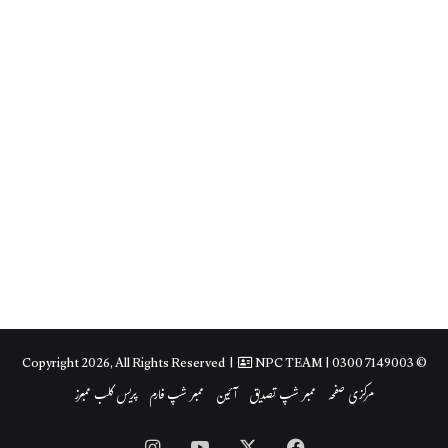
NPC TEAM
| 0300 7149003
© Copyright 2026, All Rights Reserved |
مرکزی صفحہ
ممبر شپ تصدیق
آئین
ممبر شپ فارم
پریس کلب ممبرز
Instagram
YouTube
Facebook
X