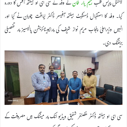
نیشنل پریس کلب
رحیم یار خان
کے وفد نے سی ای او ہیلتھ آفس کا دورہ
کیا۔ وفد کا استقبال ڈسٹرکٹ ہیلتھ آفیسر ڈاکٹر لیاقت چوہان نے کیا اور
انہیں وزیراعلیٰ پنجاب مریم نواز شریف کی پرائیویٹائزیشن پالیسیز پر تفصیلی
بریفنگ دی۔
سی ای او ہیلتھ ڈاکٹر غضنفر شفیق ویڈیو لنک پر میٹنگ میں مصروفت کے