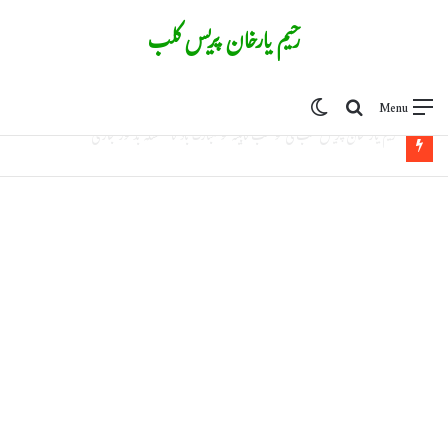
رحیم یارخان پریس کلب
Switch skin
Search for
Menu
رحیم یار خان پریس کلب کی نومنتخب کابینہ کا تعارفی اجلاس