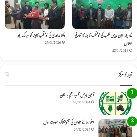
رحیم یار خان پریس کلب کی نومنتخب کابینہ کا تعارفی
وکلا برادری کی نومنتخب کابینہ کو مبارک باد
اجلاس
27/01/2026
27/01/2026
توجہ کا مرکز
آئین پریس کلب رحیم یارخان
16/06/2024
اغوا برائے تاوان کی تشویشناک صورت حال
24/12/2024