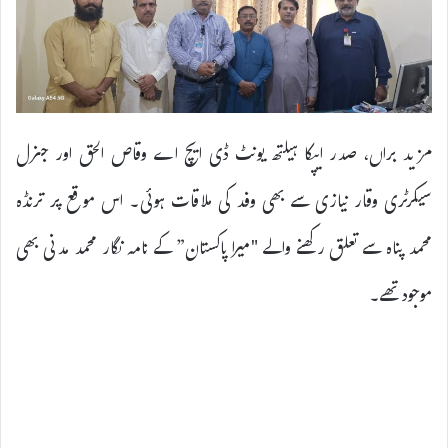
مزید براں، صدر ایپکا ہیلتھ یونٹ ڈی ایچ اے وقاص الحق اور جنرل
سیکرٹری وقار نیازی سے بھی وفد کی ملاقات ہوئی۔ اس موقع پر ترنڈہ
محمد پناہ سے تعلق رکھنے والے "میرا پاکستان” کے نامہ نگار محمد مدنی بھی
موجود تھے۔