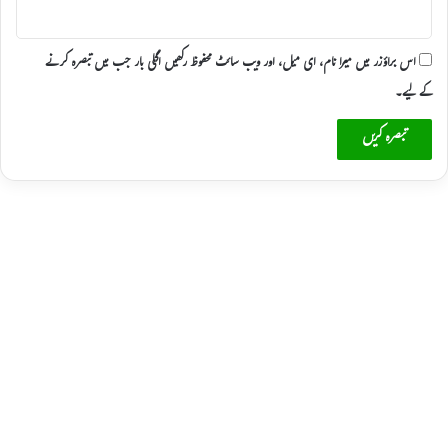
اس براؤزر میں میرا نام، ای میل، اور ویب سائٹ محفوظ رکھیں اگلی بار جب میں تبصرہ کرنے
کےلیے۔