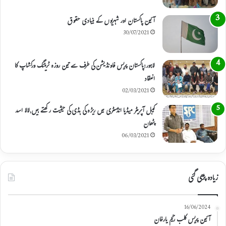
آئین پاکستان اور شہریوں کے بنیادی حقوق
30/07/2021
لاہور:پاکستان پریس فاونڈیشن کی طرف سے تین روزہ ٹریننگ ورکشاپ کا
انعقاد
02/03/2021
کیبل آپریٹر میڈیا انڈسٹری میں ریڑہ کی ہڈی کی حیثیت رکھتے ہیں,لالا اسد
پٹھان
06/03/2021
زیادہ پڑھی گئی
16/06/2024
آئین پریس کلب رحیم یارخان