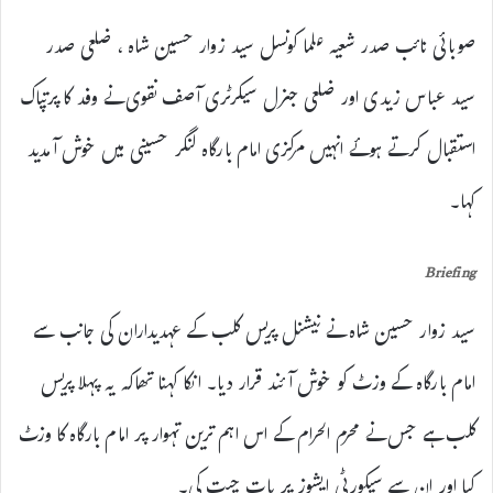
صوبائی نائب صدر شعیہ علما کونسل سید زوار حسین شاہ ، ضلعی صدر
سید عباس زیدی اور ضلعی جنرل سیکرٹری آصف نقوی نے وفد کا پرتپاک
استقبال کرتے ہوئے انہیں مرکزی امام بارگاہ لنگر حسینی میں خوش آمدید
کہا۔
Briefing
سید زوار حسین شاہ نے نیشنل پریس کلب کے عہدیداران کی جانب سے
امام بارگاہ کے وزٹ کو خوش آئند قرار دیا۔ انکا کہنا تھاکہ یہ پہلا پریس
کلب ہے جس نے محرم الحرام کے اس اہم ترین تہوار پر امام بارگاہ کا وزٹ
کیا اور ان سے سیکورٹی ایشوز پر بات چیت کی۔