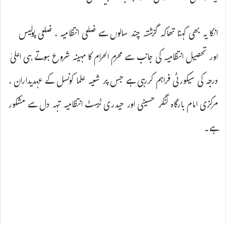
انکا یہ بھی کہنا تھاکہ گزشتہ چند سالوں سے ضلعی انتظامیہ ، ضلعی پولیس
اور تحصیل انتظامیہ کی جانب سے محرم الحرام کا مہینہ شروع ہوتے ہی اعلیٰ
درجہ کی سیکورٹی فراہم کررہی ہے جس پر شعیہ علما کونسل کے عہدیداران ،
مرکزی امام بارگاہ لنگر حسینی اور حیدری ٹرسٹ انتظامیہ تہہ دل سے مشکور
ہے۔