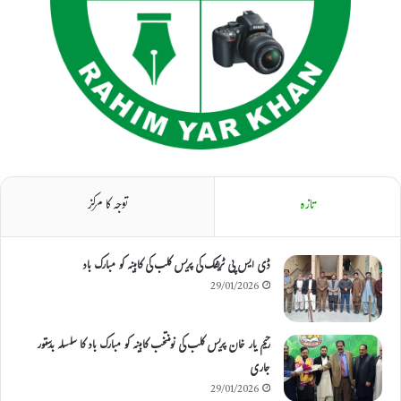
تازہ
توجہ کا مرکز
ڈی ایس پی ٹریفک کی پریس کلب کی کابینہ کو مبارک باد
29/01/2026
رحیم یار خان پریس کلب کی نومنتخب کابینہ کو مبارک باد کا سلسلہ بدستور
جاری
29/01/2026