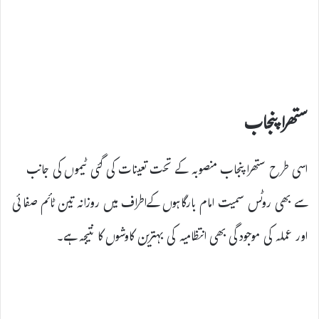
ستھرا پنجاب
اسی طرح ستھرا پنجاب منصوبہ کے تحت تعینات کی گئی ٹیموں کی جانب
سے بھی روٹس سمیت امام بارگاہوں کےاطراف میں روزانہ تین ٹائم صفائی
اور عملہ کی موجودگی بھی انتظامیہ کی بہترین کاوشوں کا نتیجہ ہے۔