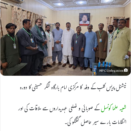
NPC Delegation
نیشنل پریس کلب کے وفد کا مرکزی امام بارگاہ لنگر حسینی کا دورہ
شعیہ علما کونسل
کے صوبائی و ضلعی عہدیداروں سے ملاقات کی اور
انتظامات بارے سیر حاصل گفتگو کی۔