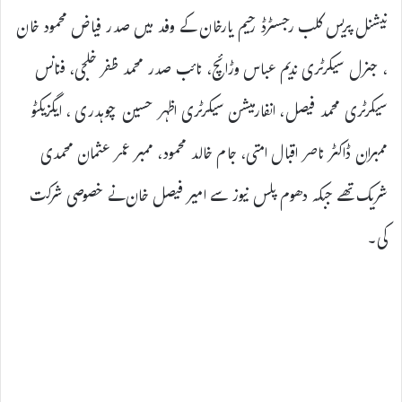
نیشنل پریس کلب رجسٹرڈ رحیم یارخان کے وفد میں صدر فیاض محمود خان
، جنرل سیکرٹری ندیم عباس وڑائچ، نائب صدر محمد ظفر خلجی، فنانس
سیکرٹری محمد فیصل، انفارمیشن سیکرٹری اظہر حسین چوہدری ، ایگزیکٹو
ممبران ڈاکٹر ناصر اقبال امتی، جام خالد محمود، ممبر عمر عثمان محمدی
شریک تھے جبکہ دھوم پلس نیوز سے امیر فیصل خان نے خصوصی شرکت
کی۔