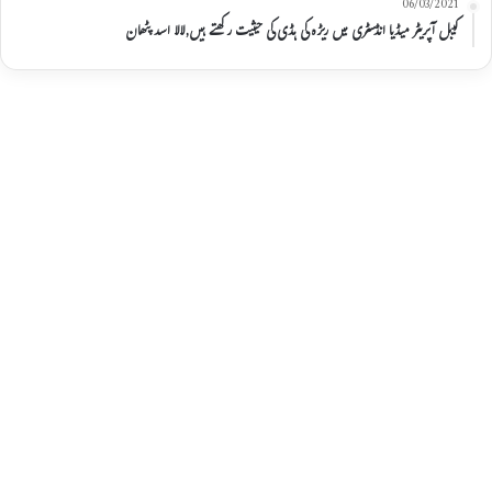
06/03/2021
کیبل آپریٹر میڈیا انڈسٹری میں ریڑہ کی ہڈی کی حیثیت رکھتے ہیں,لالا اسد پٹھان