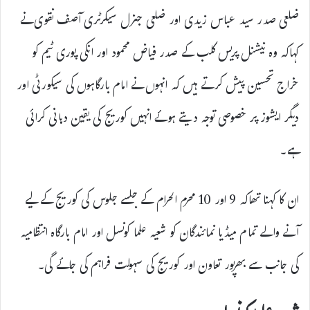
ضلعی صدر سید عباس زیدی اور ضلعی جنرل سیکرٹری آصف نقوی نے
کہاکہ وہ نیشنل پریس کلب کے صدر فیاض محمود اور انکی پوری ٹیم کو
خراج تحسین پیش کرتے ہیں کہ انہوں نے امام بارگاہوں کی سیکورٹی اور
دیگر ایشوز پر خصوصی توجہ دیتے ہوئے انہیں کوریج کی یقین دہانی کرائی
ہے۔
ان کا کہنا تھاکہ 9 اور 10 محرم الحرام کے جلسے جلوس کی کوریج کے لیے
آنے والے تمام میڈیا نمائندگان کو شعیہ علما کونسل اور امام بارگاہ انتظامیہ
کی جانب سے بھرپور تعاون اور کوریج کی سہولت فراہم کی جائے گی۔