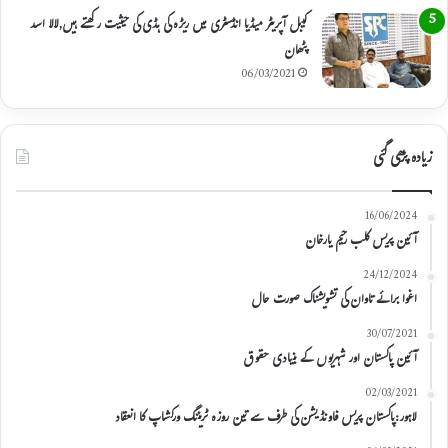
کیبل آپریٹر میڈیا انڈسٹری میں ریڑہ کی ہڈی کی حیثیت رکھتے ہیں,لالا اسد
پٹھان
06/03/2021
زیادہ پڑھی گئی
16/06/2024
آئین پریس کلب رحیم یارخان
24/12/2024
اغوا برائے تاوان کی تشویشناک صورت حال
30/07/2021
آئین پاکستان اور شہریوں کے بنیادی حقوق
02/03/2021
لاہور:پاکستان پریس فاونڈیشن کی طرف سے تین روزہ ٹریننگ ورکشاپ کا انعقاد