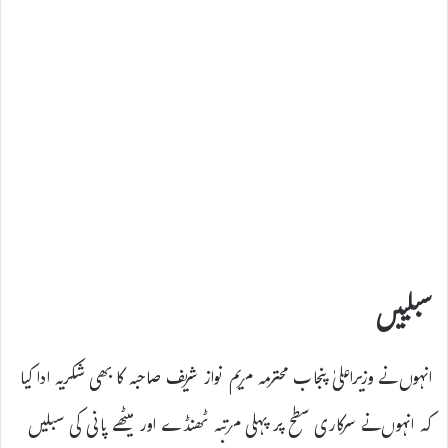
سبلییں
انہوں نے وزیراعلیٰ پنجاب محترمہ مریم نواز شریف صاحبہ کا بھی شکریہ ادا کیا
کہ انہوں نے سرکاری سطح پر پہلی مرتبہ ٹھنڈے اور میٹھے پانی کی سبلیں