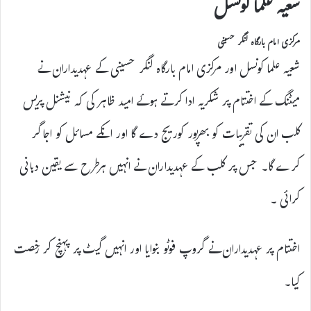
شعیہ علما کونسل
مرکزی امام بارگاہ لنگر حسینی
شعیہ علما کونسل اور مرکزی امام بارگاہ لنگر حسینی کے عہدیداران نے
میٹنگ کے اختتام پر شکریہ ادا کرتے ہوئے امید ظاہر کی کہ نیشنل پریس
کلب ان کی تقریبات کو بھرپور کوریج دے گا اور انکے مسائل کو اجاگر
کرے گا۔ جس پر کلب کے عہدیداران نے انہیں ہرطرح سے یقین دہانی
کرائی ۔
اختتام پر عہدیداران نے گروپ فوٹو بنوایا اور انہیں گیٹ پر پہنچ کر رخصت
کیا۔