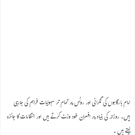
امام بارگاہوں کی نگرانی اور روٹس پر تمام تر سہولیات فراہم کی جارہی
ہیں۔ روزانہ کی بنیاد پر افسران خود وزٹ کرتے ہیں اور انتظامات کا جائزہ
لیتے ہیں ۔