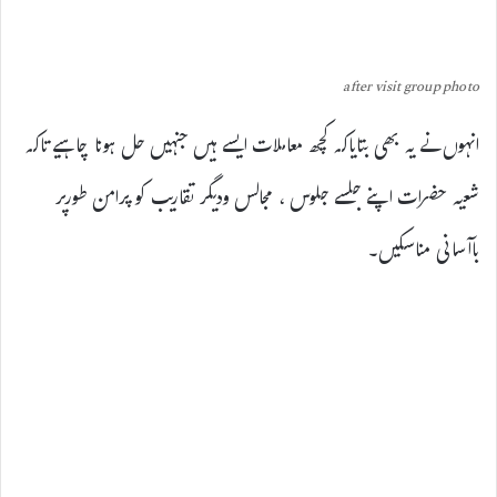
after visit group photo
انہوں نے یہ بھی بتایاکہ کچھ معاملات ایسے ہیں جنہیں حل ہونا چاہیے تاکہ
شعیہ حضرات اپنے جلسے جلوس ، مجالس ودیگر تقاریب کو پرامن طورپر
باآسانی مناسکیں۔