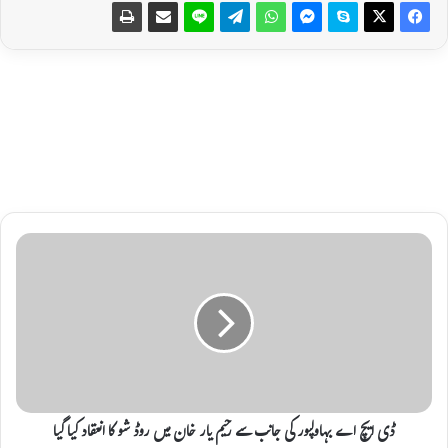
ڈ
ی
ا
ی
چ
ا
ے
ب
ہ
ڈی ایچ اے بہاولپور کی جانب سے رحیم یار خان میں روڈ شو کا انعقاد کیا گیا
ا