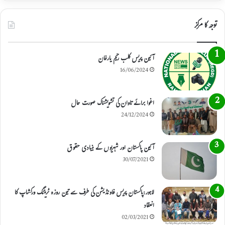
توجہ کا مرکز
آئین پریس کلب رحیم یارخان
16/06/2024
اغوا برائے تاوان کی تشویشناک صورت حال
24/12/2024
آئین پاکستان اور شہریوں کے بنیادی حقوق
30/07/2021
لاہور:پاکستان پریس فاونڈیشن کی طرف سے تین روزہ ٹریننگ ورکشاپ کا
انعقاد
02/03/2021