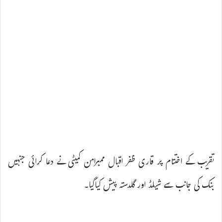
تقریب کے اختتام پر قاری ظفر اقبال ممبرامن کمیٹی نے دعا کرائی جنہیں
بنک کی جانب سے شیلڈ اور گلدستہ پیش کیاگیا۔