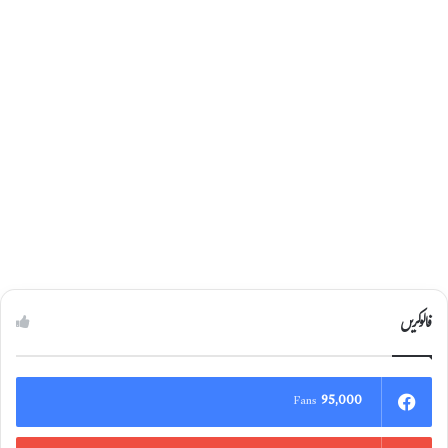
فالوکریں
95,000
Fans