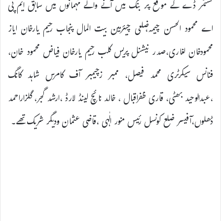
کسٹمر ڈے کے موقع پر بنک میں آنے والے مہمانوں میں سابق ایم پی
اے محمود الحسن چیمہ،ضلعی چیئرمین بیت المال پنجاب رحیم یارخان ایاز
محمودخان لغاری،صدر نیشنل پریس کلب رحیم یارخان فیاض محمود خان،
فنانس سیکرٹری محمد فیصل، ممبر زچیمبر آف کامرس شاہد کانگ
،عبدالوحید بھٹی، قاری ظفراقبال ، خالد نائچ لینڈ لارڈ ،ارشد گجر، گلزاراحمد
ڈھلوں،آفیسر ضلع کونسل رئیس منور الٰہی ،قاضی عثمان ودیگر شریک تھے۔