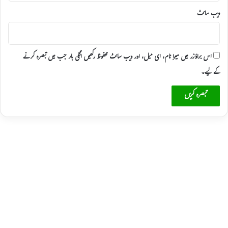
ویب‌ سائٹ
اس براؤزر میں میرا نام، ای میل، اور ویب سائٹ محفوظ رکھیں اگلی بار جب میں تبصرہ کرنے
کےلیے۔