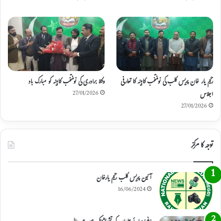
رحیم یار خان پریس کلب کی نومنتخب کابینہ کا تعارفی
وکلا برادری کی نومنتخب کابینہ کو مبارک باد
اجلاس
27/01/2026
27/01/2026
توجہ کا مرکز
آئین پریس کلب رحیم یارخان
16/06/2024