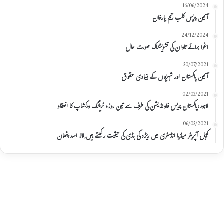
16/06/2024
آئین پریس کلب رحیم یارخان
24/12/2024
اغوا برائے تاوان کی تشویشناک صورت حال
30/07/2021
آئین پاکستان اور شہریوں کے بنیادی حقوق
02/03/2021
لاہور:پاکستان پریس فاونڈیشن کی طرف سے تین روزہ ٹریننگ ورکشاپ کا انعقاد
06/03/2021
کیبل آپریٹر میڈیا انڈسٹری میں ریڑہ کی ہڈی کی حیثیت رکھتے ہیں,لالا اسد پٹھان