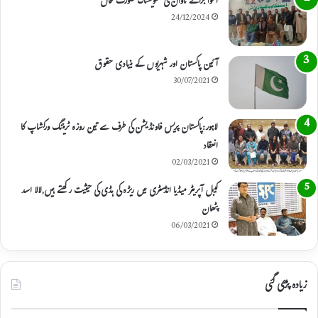
اغوا برائے تاوان کی تشویشناک صورت حال
24/12/2024
آئین پاکستان اور شہریوں کے بنیادی حقوق
30/07/2021
لاہور:پاکستان پریس فاونڈیشن کی طرف سے تین روزہ ٹریننگ ورکشاپ کا
انعقاد
02/03/2021
کیبل آپریٹر میڈیا انڈسٹری میں ریڑہ کی ہڈی کی حیثیت رکھتے ہیں,لالا اسد
پٹھان
06/03/2021
زیادہ پڑھی گئی