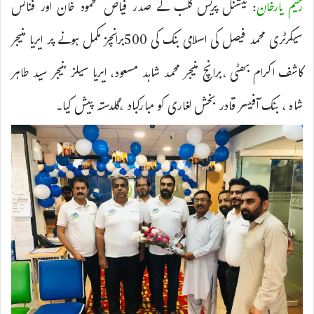
رحیم یارخان
: نیشنل پریس کلب کے صدر فیاض محمود خان اور فنانس
سیکرٹری محمد فیصل کی اسلامی بنک کی 500برانچز مکمل ہونے پر ایریا منیجر
کاشف اکرام بھٹی ،برانچ منیجر محمد شاہد مسعود، ایریا سیلز منیجر سید طاہر
شاہ ، بنک آفیسر قادر بخش لغاری کو مبارکباد ،گلدستہ پیش کیا۔